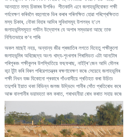
আনহাতে মস্য চিকাৰৰ উপৰিও শীতকালি এনে জলাহভূমিবোৰত পক্ষী
পৰ্যবেক্ষণ কৰিবলৈ বহুলোকে ভিৰ কৰাৰ পৰিলক্ষিত হোৱা পৰিপ্ৰেক্ষিতত
মস্য চিকাৰ, নৌকা বিহাৰ আদিৰ সুবিধাসমূহ উপলব্ধ হ’লে
জলাহভূমিসমূহত পৰ্যটন উদ্যোগৰ যে অপাৰ সম্ভাৱনা আছে তাক
নিশ্চিতভাৱে ক’ব পাৰি৷
অকল মাছেই নহয়, অন্যান্য জীৱ প্ৰজাতিৰ লগতে যিহেতু পক্ষীকুলো
জলাহভূমিৰ অবিচ্ছেদ্য অংগ৷ খাদ্য-শৃংখলাৰ পিৰামিডত এটা আনটোৰ
পৰিপূৰক৷ পক্ষীকুলৰ উপস্থিতিয়ে ফছফৰাছ, নাইট্ৰ’জেন আদি মৌলৰ
বঢ়া টুটা কৰি বিৰল পৰিৱেশতন্ত্ৰৰ ৰক্ষণাবেক্ষণ কৰে৷ সেয়েহে জলাহভূমিৰ
পক্ষী নিধন যজ্ঞ যিকোনো প্ৰকাৰে গাঁওবাসীয়ে প্ৰতিহত কৰা উচিত৷
তদুপৰি ইয়াত থকা বিভিন্ন জলজ উদ্ভিদে পানীৰ সোঁত প্ৰতিৰোধ কৰে
আৰু বানপানীৰ ভয়াবহতা কম কৰাত, গৰাখহনীয়া ৰোধ কৰাত সহায় কৰে৷