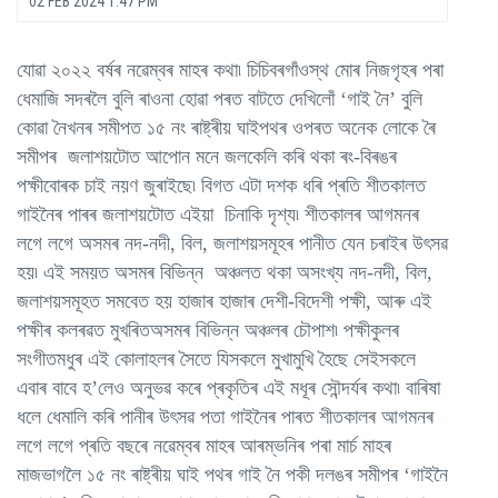
02 FEB 2024 1:47 PM
যোৱা ২০২২ বৰ্ষৰ নৱেম্বৰ মাহৰ কথা৷ চিচিবৰগাঁওস্থ মোৰ নিজগৃহৰ পৰা
ধেমাজি সদৰলৈ বুলি ৰাওনা হোৱা পৰত বাটতে দেখিলোঁ ‘গাই নৈ’ বুলি
কোৱা নৈখনৰ সমীপত ১৫ নং ৰাষ্ট্ৰীয় ঘাইপথৰ ওপৰত অনেক লোকে ৰৈ
সমীপৰ জলাশয়টোত আপোন মনে জলকেলি কৰি থকা ৰং-বিৰঙৰ
পক্ষীবোৰক চাই নয়ণ জুৰাইছে৷ বিগত এটা দশক ধৰি প্ৰতি শীতকালত
গাইনৈৰ পাৰৰ জলাশয়টোত এইয়া চিনাকি দৃশ্য৷ শীতকালৰ আগমনৰ
লগে লগে অসমৰ নদ-নদী, বিল, জলাশয়সমূহৰ পানীত যেন চৰাইৰ উৎসৱ
হয়৷ এই সময়ত অসমৰ বিভিন্ন অঞ্চলত থকা অসংখ্য নদ-নদী, বিল,
জলাশয়সমূহত সমবেত হয় হাজাৰ হাজাৰ দেশী-বিদেশী পক্ষী, আৰু এই
পক্ষীৰ কলৰৱত মুখৰিতঅসমৰ বিভিন্ন অঞ্চলৰ চৌপাশ৷ পক্ষীকুলৰ
সংগীতমধুৰ এই কোলাহলৰ সৈতে যিসকলে মুখামুখি হৈছে সেইসকলে
এবাৰ বাবে হ’লেও অনুভৱ কৰে প্ৰকৃতিৰ এই মধূৰ সৌন্দৰ্যৰ কথা৷ বাৰিষা
ধলে ধেমালি কৰি পানীৰ উৎসৱ পতা গাইনৈৰ পাৰত শীতকালৰ আগমনৰ
লগে লগে প্ৰতি বছৰে নৱেম্বৰ মাহৰ আৰম্ভনিৰ পৰা মাৰ্চ মাহৰ
মাজভাগলৈ ১৫ নং ৰাষ্ট্ৰীয় ঘাই পথৰ গাই নৈ পকী দলঙৰ সমীপৰ ‘গাইনৈ