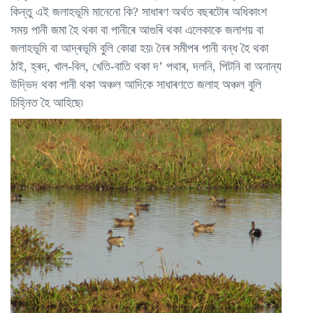
কিন্তু এই জলাহভূমি মানেনো কি? সাধাৰণ অৰ্থত বছৰটোৰ অধিকাংশ
সময় পানী জমা হৈ থকা বা পানীৰে আগুৰি থকা এলেকাকে জলাশয় বা
জলাহভূমি বা আদ্ৰভূমি বুলি কোৱা হয়৷ নৈৰ সমীপৰ পানী বন্ধ হৈ থকা
ঠাই, হ্ৰদ, খাল-বিল, খেতি-বাতি থকা দ’ পথাৰ, দলনি, পিটনি বা অনান্য
উদ্ভিদ থকা পানী থকা অঞ্চল আদিকে সাধাৰণতে জলাহ অঞ্চল বুলি
চিহ্নিত হৈ আহিছে৷