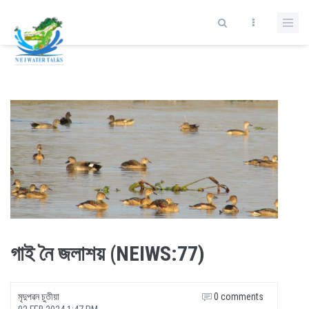
Skip to main content
গাই নৈ জলাশয় (NEIWS:77)
মৃদুপৱন চুতীয়া
0 comments