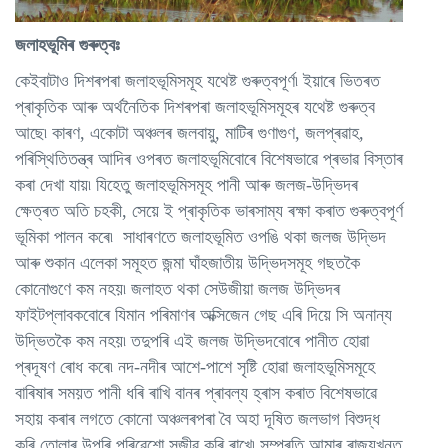
জলাহভূমিৰ গুৰুত্বঃ
কেইবাটাও দিশৰপৰা জলাহভূমিসমূহ যথেষ্ট গুৰুত্বপূৰ্ণ৷ ইয়াৰে ভিতৰত
প্ৰাকৃতিক আৰু অৰ্থনৈতিক দিশৰপৰা জলাহভূমিসমূহৰ যথেষ্ট গুৰুত্ব
আছে৷ কাৰণ, একোটা অঞ্চলৰ জলবায়ু, মাটিৰ গুণাগুণ, জলপ্ৰৱাহ,
পৰিস্থিতিতন্ত্ৰ আদিৰ ওপৰত জলাহভূমিবোৰে বিশেষভাৱে প্ৰভাৱ বিস্তাৰ
কৰা দেখা যায়৷ যিহেতু জলাহভূমিসমূহ পানী আৰু জলজ-উদ্ভিদৰ
ক্ষেত্ৰত অতি চহকী, সেয়ে ই প্ৰাকৃতিক ভাৰসাম্য ৰক্ষা কৰাত গুৰুত্বপূৰ্ণ
ভূমিকা পালন কৰে৷ সাধাৰণতে জলাহভূমিত ওপঙি থকা জলজ উদ্ভিদ
আৰু শুকান এলেকা সমূহত জন্মা ঘাঁহজাতীয় উদ্ভিদসমূহ গছতকৈ
কোনোগুণে কম নহয়৷ জলাহত থকা সেউজীয়া জলজ উদ্ভিদৰ
ফাইটপ্লাবকবোৰে যিমান পৰিমাণৰ অক্সিজেন গেছ এৰি দিয়ে সি অনান্য
উদ্ভিতকৈ কম নহয়৷ তদুপৰি এই জলজ উদ্ভিদবোৰে পানীত হোৱা
প্ৰদূষণ ৰোধ কৰে৷ নদ-নদীৰ আশে-পাশে সৃষ্টি হোৱা জলাহভূমিসমূহে
বাৰিষাৰ সময়ত পানী ধৰি ৰাখি বানৰ প্ৰাবল্য হ্ৰাস কৰাত বিশেষভাৱে
সহায় কৰাৰ লগতে কোনো অঞ্চলৰপৰা বৈ অহা দূষিত জলভাগ বিশুদ্ধ
কৰি তোলাৰ উপৰি পৰিৱেশো সজীৱ কৰি ৰাখে৷ সম্প্ৰতি আমাৰ ৰাজ্যখনত