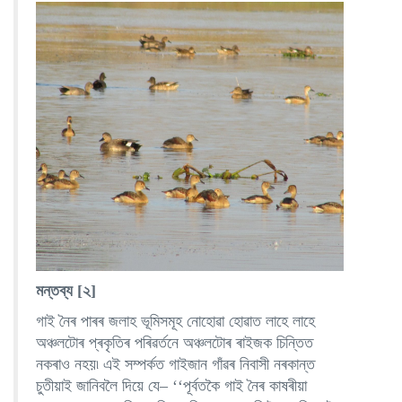
মন্তব্য [২]
গাই নৈৰ পাৰৰ জলাহ ভূমিসমূহ নোহোৱা হোৱাত লাহে লাহে
অঞ্চলটোৰ প্ৰকৃতিৰ পৰিৱৰ্তনে অঞ্চলটোৰ ৰাইজক চিন্তিত
নকৰাও নহয়৷ এই সম্পৰ্কত গাইজান গাঁৱৰ নিবাসী নৰকান্ত
চুতীয়াই জানিবলৈ দিয়ে যে– ‘‘পূৰ্বতকৈ গাই নৈৰ কাষৰীয়া