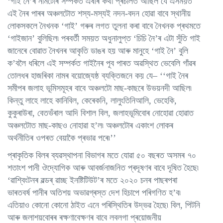
‘গাই নৈ’ৰ নামটোৰ সম্পৰ্কত এষাৰ কথা প্ৰচলিত আছিল যে এসময়ত
এই নৈৰ পাৰৰ অঞ্চলটোত শস্য-মস্যই নদন-বদন হোৱা বাবে স্থানীয়
লোকসকলে নৈখনক ‘গাই’ গৰুৰ লগত তুলনা কৰা বাবে নৈখনক প্ৰথমতে
‘গাইজান’ বুলিছিল৷ পৰবৰ্তী সময়ত অধুনালুপ্ত ‘চিচি নৈ’ৰ এটা সুঁতি গাই
জানেৰে বোৱাত নৈখনৰ আকৃতি ডাঙৰ হয় আৰু মানুহে ‘গাই নৈ’ বুলি
ক’বলৈ ধৰিলে এই সম্পৰ্কত গাইনৈৰ পূব পাৰত অৱস্থিত ভেবেলি গাঁৱৰ
তোলধৰ হাজৰিকা নামৰ বয়োজ্যেষ্ঠ ব্যক্তিজনে কয় যে– ‘‘গাই নৈৰ
সমীপৰ জলাহ ভূমিসমূহৰ বাবে অঞ্চলটো মাছ-কাছৰে উভয়নদী আছিল৷
কিন্তু লাহে লাহে কানিবিল, কেৰেকনি, লালুংতিনিআলি, ভেহেকি,
কুকুৰাউৰা, বেতভঁৰাল আদি বিশাল বিল, জলাহভূমিবোৰ নোহোৱা হোৱাত
অঞ্চলটোত মাছ-কাছও নোহাৱা হ’ল৷ অঞ্চলটোৰ একাংশ লোকৰ
অৰ্থনীতিৰ ওপৰত বেয়াকৈ প্ৰভাৱ পৰে৷’’
প্ৰাকৃতিক বিলৰ ব্যৱস্থাপনা বিভাগৰ মতে যোৱা ৫০ বছৰত অসমৰ ৭০
শতাংশ পানী ঔদ্যোগিক আৰু আবৰ্জনাজনিত প্ৰদূষণৰ বাবে দূষিত হৈছে৷
‘ৱাশ্বিংটনৰ ৱল্ডৰ্ ৱাচ্ছ ইনষ্টিটিউট’ৰ মতে ২০২০ চনৰ পাছৰপৰা
ভাৰতবৰ্ষ পানীৰ অতিশয় অভাৱগ্ৰস্ত দেশ হিচাপে পৰিগণিত হ’ব৷
এতিয়াও কোনো কোনো ঠাইত এনে পৰিস্থিতিৰ উদ্ভৱ হৈছে৷ বিল, পিটনি
আৰু জলাশয়বোৰৰ ৰক্ষণাবেক্ষণৰ বাবে লবলগা প্ৰয়োজনীয়