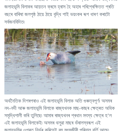
জলাহভূমি বিলাকৰ আয়তন ক্ৰমে হ্ৰাস হৈ অহাৰ পৰিপ্ৰেক্ষিতত প্ৰতি
বছৰে বাৰিষা জলপৃষ্ঠ ঠায়ে ঠায়ে বৃদ্ধি পাই ভয়ংকৰ ৰূপ ধাৰণ কৰাটো
সৰ্বজনবিদিত৷
অৰ্থনৈতিক দিশৰপৰাও এই জলাহভূমি বিলাক অতি গুৰুত্বপূৰ্ণ৷ অসমৰ
নদ-নদী আৰু জলাহভূমি বিলাকে ৰাজ্যখনক মাছ-কাছৰ ক্ষেত্ৰত অধিক
সমৃদ্ধিশালী কৰি তুলিছে৷ আমাৰ ৰাজ্যখনৰ প্ৰধান মৎস্য ক্ষেত্ৰ হ’ল
এই জলাহভূমি বিলাকেই৷ অসমৰ থলুৱা মাছৰ ভঁৰালস্বৰূপ এই
জলাহভূমিৰ ওপৰত নিৰ্ভৰ কৰিয়েই বহু মৎসজীৱী পৰিয়াল বৰ্তি আছে৷