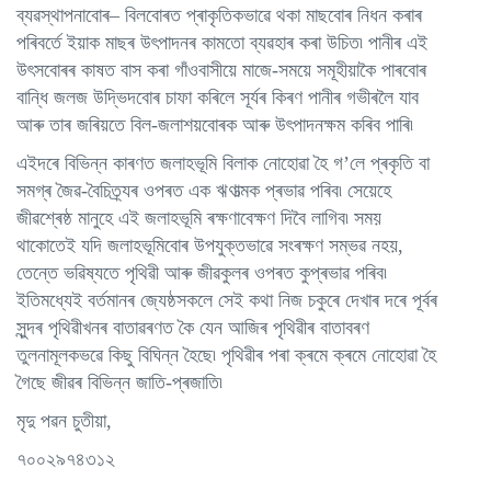
ব্যৱস্থাপনাবোৰ– বিলবোৰত প্ৰাকৃতিকভাৱে থকা মাছবোৰ নিধন কৰাৰ
পৰিবৰ্তে ইয়াক মাছৰ উৎপাদনৰ কামতো ব্যৱহাৰ কৰা উচিত৷ পানীৰ এই
উৎসবোৰৰ কাষত বাস কৰা গাঁওবাসীয়ে মাজে-সময়ে সমূহীয়াকৈ পাৰবোৰ
বান্ধি জলজ উদ্ভিদবোৰ চাফা কৰিলে সূৰ্যৰ কিৰণ পানীৰ গভীৰলৈ যাব
আৰু তাৰ জৰিয়তে বিল-জলাশয়বোৰক আৰু উৎপাদনক্ষম কৰিব পাৰি৷
এইদৰে বিভিন্ন কাৰণত জলাহভূমি বিলাক নোহোৱা হৈ গ’লে প্ৰকৃতি বা
সমগ্ৰ জৈৱ-বৈচিত্ৰ্যৰ ওপৰত এক ঋণাত্মক প্ৰভাৱ পৰিব৷ সেয়েহে
জীৱশ্ৰেষ্ঠ মানুহে এই জলাহভূমি ৰক্ষণাবেক্ষণ দিবৈ লাগিব৷ সময়
থাকোতেই যদি জলাহভূমিবোৰ উপযুক্তভাৱে সংৰক্ষণ সম্ভৱ নহয়,
তেন্তে ভৱিষ্যতে পৃথিৱী আৰু জীৱকুলৰ ওপৰত কুপ্ৰভাৱ পৰিব৷
ইতিমধ্যেই বৰ্তমানৰ জ্যেষ্ঠসকলে সেই কথা নিজ চকুৰে দেখাৰ দৰে পূৰ্বৰ
সুন্দৰ পৃথিৱীখনৰ বাতাৱৰণত কৈ যেন আজিৰ পৃথিৱীৰ বাতাবৰণ
তুলনামূলকভৱে কিছু বিঘিন্ন হৈছে৷ পৃথিৱীৰ পৰা ক্ৰমে ক্ৰমে নোহোৱা হৈ
গৈছে জীৱৰ বিভিন্ন জাতি-প্ৰজাতি৷
মৃদু পৱন চুতীয়া,
৭০০২৯৭৪৩১২