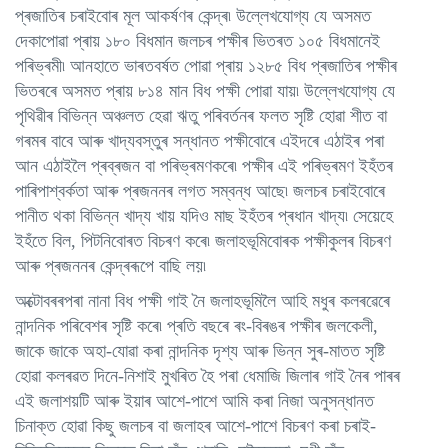
প্ৰজাতিৰ চৰাইবোৰ মূল আকৰ্ষণৰ কেন্দ্ৰ৷ উল্লেখযোগ্য যে অসমত
দেকাপোৱা প্ৰায় ১৮০ বিধমান জলচৰ পক্ষীৰ ভিতৰত ১০৫ বিধমানেই
পৰিভ্ৰমী৷ আনহাতে ভাৰতবৰ্ষত পোৱা প্ৰায় ১২৮৫ বিধ প্ৰজাতিৰ পক্ষীৰ
ভিতৰৰে অসমত প্ৰায় ৮১৪ মান বিধ পক্ষী পোৱা যায়৷ উল্লেখযোগ্য যে
পৃথিৱীৰ বিভিন্ন অঞ্চলত হেৱা ঋতু পৰিবৰ্তনৰ ফলত সৃষ্টি হোৱা শীত বা
গৰমৰ বাবে আৰু খাদ্যবস্তুৰ সন্ধানত পক্ষীবোৰে এইদৰে এঠাইৰ পৰা
আন এঠাইলৈ প্ৰব্ৰজন বা পৰিভ্ৰমণকৰে৷ পক্ষীৰ এই পৰিভ্ৰমণ ইহঁতৰ
পাৰিপাশ্বৰ্কতা আৰু প্ৰজননৰ লগত সম্বন্ধ আছে৷ জলচৰ চৰাইবোৰে
পানীত থকা বিভিন্ন খাদ্য খায় যদিও মাছ ইহঁতৰ প্ৰধান খাদ্য৷ সেয়েহে
ইহঁতে বিল, পিটনিবোৰত বিচৰণ কৰে৷ জলাহভূমিবোৰক পক্ষীকুলৰ বিচৰণ
আৰু প্ৰজননৰ কেন্দ্ৰৰূপে বাছি লয়৷
অক্টোবৰৰপৰা নানা বিধ পক্ষী গাই নৈ জলাহভূমিলৈ আহি মধুৰ কলৰৱেৰে
নান্দনিক পৰিবেশৰ সৃষ্টি কৰে৷ প্ৰতি বছৰে ৰং-বিৰঙৰ পক্ষীৰ জলকেলী,
জাকে জাকে অহা-যোৱা কৰা নান্দনিক দৃশ্য আৰু ভিন্ন সুৰ-মাতত সৃষ্টি
হোৱা কলৰৱত দিনে-নিশাই মুখৰিত হৈ পৰা ধেমাজি জিলাৰ গাই নৈৰ পাৰৰ
এই জলাশয়টি আৰু ইয়াৰ আশে-পাশে আমি কৰা নিজা অনুসন্ধানত
চিনাক্ত হোৱা কিছু জলচৰ বা জলাহৰ আশে-পাশে বিচৰণ কৰা চৰাই-