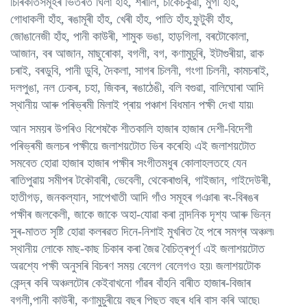
চিৰিকতিসমূহৰ ভিতৰত ঘিলা হাঁহ, শৰালি, চাকৈচকুৱা, মুগী হাঁহ,
গোধাকলী হাঁহ, ৰঙামূৰী হাঁহ, খেৰী হাঁহ, পাতি হাঁহ,ফুটুকী হাঁহ,
জোঙানেজী হাঁহ, পানী কাউৰী, শামুক ভঙা, হাড়গিলা, বৰটোকোলা,
আজান, বৰ আজান, মাছুৰোকা, বগলী, বগ, কণামুচুৰি, ইটাগুৰীয়া, ৱাক
চৰাই, বৰডুবি, পানী ডুবি, দৈকলা, সাগৰ চিলনী, গংগা চিলনী, কামচৰাই,
দলপুঙা, নল ঢেকৰ, চহা, জিকৰ, ৰঙাঠেঙী, বলি বগুৱা, বালিঘোৰা আদি
স্থানীয় আৰু পৰিভ্ৰমী মিলাই প্ৰায় পঞ্চাশ বিধমান পক্ষী দেখা যায়৷
আন সময়ৰ উপৰিও বিশেষকৈ শীতকালি হাজাৰ হাজাৰ দেশী-বিদেশী
পৰিভ্ৰমী জলচৰ পক্ষীয়ে জলাশয়টোত ভিৰ কৰেহি৷ এই জলাশয়টোত
সমবেত হোৱা হাজাৰ হাজাৰ পক্ষীৰ সংগীতমধুৰ কোলাহলতহে যেন
ৰাতিপুৱায় সমীপৰ টকৌবাৰী, ভেবেলী, থেকেৰাগুৰি, গাইজান, গাইদেউৰী,
হাতীগড়, জনকল্যান, সাপেখাতী আদি গাঁও সমূহৰ গঞাৰ৷ ৰং-বিৰঙৰ
পক্ষীৰ জলকেলী, জাকে জাকে অহা-যোৱা কৰা নান্দনিক দৃশ্য আৰু ভিন্ন
সুৰ-মাতত সৃষ্টি হোৱা কলৰৱত দিনে-নিশাই মুখৰিত হৈ পৰে সমগ্ৰ অঞ্চল৷
স্থানীয় লোকে মাছ-কাছ চিকাৰ কৰা জৈৱ বৈচিত্ৰপূৰ্ণ এই জলাশয়টোত
অৱশ্যে পক্ষী অনুসৰি বিচৰণ সময় বেলেগ বেলেগও হয়৷ জলাশয়টোক
কেন্দ্ৰ কৰি অঞ্চলটোৰ কেইবাখনো গাঁৱৰ বাঁহনি বাৰীত হাজাৰ-বিজাৰ
বগলী,পানী কাউৰী, কণামুচুৰীয়ে বছৰ পিছত বছৰ ধৰি বাস কৰি আছে৷