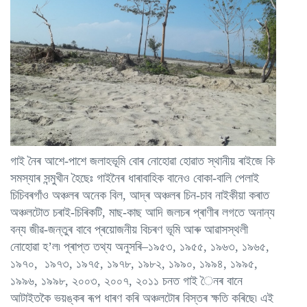
গাই নৈৰ আশে-পাশে জলাহভূমি বোৰ নোহোৱা হোৱাত স্থানীয় ৰাইজে কি
সমস্যাৰ সন্মুখীন হৈছেঃ গাইনৈৰ ধাৰাবাহিক বানেও বোকা-বালি পেলাই
চিচিবৰগাঁও অঞ্চলৰ অনেক বিল, আদ্ৰ অঞ্চলৰ চিন-চাব নাইকীয়া কৰাত
অঞ্চলটোত চৰাই-চিৰিকটি, মাছ-কাছ আদি জলচৰ প্ৰাণীৰ লগতে অনান্য
বন্য জীৱ-জন্তুৰ বাবে প্ৰয়োজনীয় বিচৰণ ভূমি আৰু আৱাসস্থলী
নোহোৱা হ’ল৷ প্ৰাপ্ত তথ্য অনুসৰি–১৯৫৩, ১৯৫৫, ১৯৬৩, ১৯৬৫,
১৯৭০, ১৯৭৩, ১৯৭৫, ১৯৭৮, ১৯৮২, ১৯৯০, ১৯৯৪, ১৯৯৫,
১৯৯৬, ১৯৯৮, ২০০৩, ২০০৭, ২০১১ চনত গাই ৈনৰ বানে
আটাইতকৈ ভয়ঙ্কৰ ৰূপ ধাৰণ কৰি অঞ্চলটোৰ বিস্তৰ ক্ষতি কৰিছে৷ এই