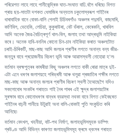
পৰিৱেশত লাহে লাহে পানীকেন্দ্ৰিক ঘাত-সংঘাত বাঢি.বলৈ ধৰিছে৷ বিগত
প্ৰায় ছয়-সাতটা দশকত ধেমাজিৰ অন্যতম চকুলোস্বৰূপ গাইনৈৰ
ধাৰাবাহিক বানে বোকা-বালি পেলাই চিচিবৰগাঁও অঞ্চলৰ পদুমনি, কাছমাৰি,
কাণিবিল, ভেহেকি, লেচিয়া, কুকুৰাউৰা, বেট ভঁৰাল, কেৰেকনি, খাৰবিল
আদি অনেক জৈৱ-বৈচিত্ৰপূৰ্ণ খাল-বিল, জলাহ তথা আদ্ৰভূমি নাইকিয়া
কৰে। অনেক হাবি-বননিৰ কোনো চিন-চাব নাইকিয়া কৰাত অঞ্চলটোত
চৰাই-চিৰিকটি, মাছ-কাছ আদি জলচৰ প্ৰাণীৰ লগতে অনান্য বন্য জীৱ-
জন্তুৰ বাবে প্ৰয়োজনীয় বিচৰণ ভূমি আৰু আৱাসস্থলী নোহোৱা হ’ল৷
বৰ্তমান ব্ৰহ্মপুত্ৰৰ কাষৰীয়া কিছু অঞ্চলৰ লগতে বাকী ৰোৱা মাত্ৰ দুই-
এটা এনে ধৰণৰ জলাশয়হে পৰিভ্ৰমী আৰু থলুৱা প্ৰজাতিৰ পক্ষীৰ লগতে
মাছ-কাছ আৰু অনান্য জলচৰ প্ৰাণীৰ বিচৰণ স্থলী হৈআছেগৈ যদিও
সকলোবোৰ সংকটৰ গৰাহত৷ গাই নৈৰ পাৰৰ এই ক্ষুদ্ৰ জলাশয়টোৰ
সুৰক্ষাৰ বাবে কোনোধৰণৰ বান্ধৰ ব্যৱস্থা নথকা বাবে বিগত কেইবছৰত
গাইনৈৰ বাঢ়নী পানীয়ে উটুৱাই অনা বালি-বোকাই পুতি সংকুচিত কৰি
আনিছে৷
বৰ্তমান বেদখল, খহনীয়া, বাট-পথ নিৰ্মাণ, জলাহভূমিসমূহক ডাম্পিং
গ্ৰউণ্ড আদি বিভিন্ন কাৰণত জলাহভূমিসমূহ ক্ৰমে ধ্বংসৰ গৰাহত