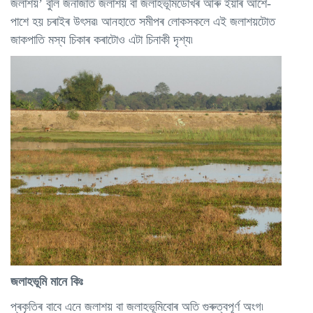
জলাশয়’ বুলি জনাজাত জলাশয় বা জলাহভূমিডোখৰ আৰু ইয়াৰ আশে-
পাশে হয় চৰাইৰ উৎসৱ৷ আনহাতে সমীপৰ লোকসকলে এই জলাশয়টোত
জাকপাতি মস্য চিকাৰ কৰাটোও এটা চিনাকী দৃশ্য৷
জলাহভূমি মানে কিঃ
প্ৰকৃতিৰ বাবে এনে জলাশয় বা জলাহভূমিবোৰ অতি গুৰুত্বপূৰ্ণ অংগ৷