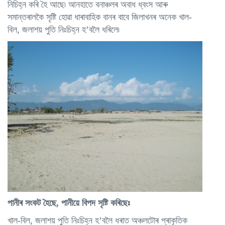
নিচিহ্ন কৰি হৈ আছে৷ আনহাতে বনাঞ্চলৰ অবাধ ধ্বংস আৰু
সমান্তৰালকৈ সৃষ্টি হোৱা ধাৰাবাহিক বানৰ বাবে জিলাখনৰ অনেক খাল-
বিল, জলাশয় পুতি নিঃচিহ্ন হ’বলৈ ধৰিলে৷
পানীৰ সংকট হৈছে, পানীয়ে বিপদ সৃষ্টি কৰিছেঃ
খাল-বিল, জলাশয় পুতি নিঃচিহ্ন হ’বলৈ ধৰাত অঞ্চলটোৰ প্ৰাকৃতিক