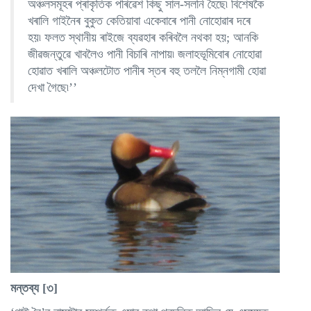
অঞ্চলসমূহৰ প্ৰাকৃতিক পৰিৱেশ কিছু সাল-সলনি হৈছে৷ বিশেষকৈ
খৰালি গাইনৈৰ বুকুত কেতিয়াবা একেবাৰে পানী নোহোৱাৰ দৰে
হয়৷ ফলত স্থানীয় ৰাইজে ব্যৱহাৰ কৰিবলৈ নথকা হয়; আনকি
জীৱজন্তুৱে খাবলৈও পানী বিচাৰি নাপায়৷ জলাহভূমিবোৰ নোহোৱা
হোৱাত খৰালি অঞ্চলটোত পানীৰ স্তৰ বহু তললৈ নিম্নগামী হোৱা
দেখা গৈছে৷’’
মন্তব্য [৩]