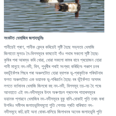
সংকটত ধেমাজিৰ জলাহভূমিঃ
পানীয়েই প্ৰাণ, পানীক কেন্দ্ৰ কৰিয়েই সৃষ্টি হৈছে সভ্যতা৷ ধেমাজি
জিলাতো মূলতঃ নৈ-বিলসমূহৰ কাষতেই গাঁও পথাৰ সকলো সৃষ্টি হৈছে৷
কৃষিৰ পৰা আৰম্ভ কৰি খোৱা, ধোৱা সকলো কামৰ বাবে প্ৰয়োজন হোৱা
পানী মানুহে নদ-নদী, বিল, পুখুৰীৰ পৰাই সংগ্ৰহ কৰিছিল৷ পঞ্চাশ চনৰ
বৰভূঁইকঁপৰ পিছৰ পৰা অঞ্চলটোত হোৱা ব্যাপক ভূ-প্ৰাকৃতিক পৰিঘটনাৰ
ফলত অঞ্চলটোত এক ভয়ানক ভূ-পৰিৱৰ্তন হৈছে৷ বৰ ভূঁইকঁপত অসমৰ
লগতে বৰ্তমানৰ ধেমাজি জিলৰো বহু নদ-নদী, বিলসমূহ তচ-নচ হৈ পৰে৷
আনহাতে এই নদ-নদীসমূহৰ উৎস অৰুণাচল প্ৰদেশৰ পাহাৰসমূহৰ
ভয়ানক প্লাৱনে ধেমাজিৰ নদ-নদীসমূহৰ বুকু বালি-বোকাই পুতি তৰাং কৰা
উপৰিও সমীপৰ জলাহভূমিসমূহো পুতি পেলায়৷ প্ৰতি বাৰিষাত নদ-
নদীসমূহে কঢি.য়াই অনা বোকা-বালিয়ে জিলাখনৰ অনেক জলাহভূমি পুতি