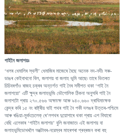
গাইনৈ জলাশয়ঃ
‘ধলৰ ধেমালিৰ স্থলী’ ধেমাজিৰ মাজেৰে বৈছে অনেক নদ-নদী৷ সৰু-
ডাঙৰ কেইবাখনো বিল, জলাশয় বা জলাহ ভূমি আছে৷ তাৰে ভিতৰত
চিচিবৰগাঁও ৰাজহ চক্ৰৰ অন্তৰ্গত গাই নৈৰ সমীপত থকা ‘গাই নৈ
জলাশয়ো’ এটি ক্ষুদ্ৰ জলাহভূমি৷ ভৌগোলিক ঠিকনা অনুসৰি গাই নৈ
জলাশটো প্ৰায় ২৭০.৫৬৬ অক্ষাংক্ষ আৰু ৯৪০.৬৬০ দ্ৰাঘিমাংক্ষক
কেন্দ্ৰ কৰি ১৫ নং ৰাষ্ট্ৰীয় ঘাই পথৰ গাই নৈ পকী দলঙৰ উত্তৰ-পশ্চিমে
আৰু ৰঙিয়া-মুৰ্কংচেলেক্‌ ৰে’লপথৰ দুয়োপাৰে থকা প্ৰায় এশ বিঘাৰো
বেছি এলেকাৰ ‘গাইনৈ জলাশয়’ বুলি জনাজাত৷ এই জলাশয় বা
জলাহভূমিডোখৰলৈ অক্টোবৰ-নৱেম্বৰ মাহৰপৰা প্ৰব্ৰজন কৰা বহু