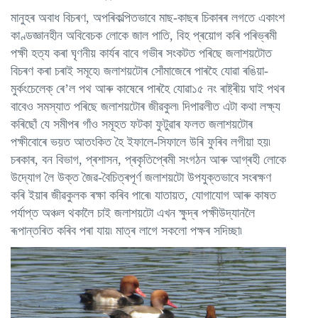
মানুহৰ অবাধ বিচৰণ, অপৰিকল্পিতভাবে মাছ-কাছৰ চিকাৰৰ লগতে একাংশ
কাণ্ডজ্ঞানহীন অবিবেচক লোকে জাল পাতি, বিহ প্ৰয়োগ কৰি পৰিভ্ৰমী
পক্ষী হত্য কৰা ঘৃণনীয় কাৰ্যৰ বাবে গভীৰ সংকটত পৰিছে জলাশয়টোত
বিচৰণ কৰা চৰাই সমূহে৷ জলাশয়টোৰ সোঁমাজেৰে পাৰহৈ যোৱা ৰঙিয়া-
মুৰ্কংচেলেক্‌ ৰে’ল পথ আৰু কাষেৰে পাৰহৈ যোৱা১৫ নং ৰাষ্ট্ৰীয় ঘাই পথৰ
বাবেও সমস্যাত পৰিছে জলাশয়টোৰ জীৱকুল৷ দিপাৱলীত এটা কথা লক্ষ্য
কৰিছোঁ যে সমীপৰ গাঁও সমূহত ফটকা ফুটুৱাৰ ফলত জলাশয়টোৰ
পক্ষীবোৰে ভয়ত আতংকিত হৈ ইফালে-সিফালে উৰি ফুৰিব লগীয়া হয়৷
চৰকাৰ, বন বিভাগ, প্ৰশাসন, প্ৰকৃতিপ্ৰেমী সংগঠন আৰু আগ্ৰহী লোকে
উদ্যোগ লৈ উক্ত জৈৱ-বৈচিত্ৰপূৰ্ণ জলাশয়টো উপযুক্তভাবে সংৰক্ষণ
কৰি ইয়াৰ জীৱকুলক ৰক্ষা কৰিব পাৰে৷ যাতায়ত, যোগাযোগ আৰু কাষত
পৰ্যাপ্ত অঞ্চল থকালৈ চাই জলাশয়টো এখন ক্ষুদ্ৰ পক্ষীউদ্যানলৈ
ৰূপান্তৰিত কৰিব পৰা যায়৷ মাত্ৰ লাগে সকলো পক্ষৰ সদিচ্ছা৷