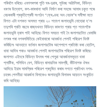
পৰিবলৈ ধৰিছে৷ এফালৰপৰা পুতি ঘৰ-দুৱাৰ, সুউচ্ছ অট্টালিকা, বিভিন্ন
ধৰণৰ উদ্যোগ, কল-কাৰখানা আদি নিৰ্মাণ কৰা সহজে আমাৰ চকুত পৰে৷
বেচৰকাৰী প্ৰকৃতিপ্ৰেমী সংগঠন “ফ্ৰেণ্ডছ অব নেচাৰ”ৰ সমীক্ষা মতে
বিগত এটা দশকত অসমত প্ৰায় ২০ শতাংশ জলাহভূমি নোহোৱা হ’ল৷
তদুপৰি প্ৰতি বছৰে ৰাজ্যখনত বিভিন্ন কাৰণত প্ৰায় প্ত শতাংশকৈ
জলাহভূমি হ্ৰাস পাই আহিছে৷ বিগত সময়ত গাই নৈ জলাশয়টোত ধেমাজি
নগৰৰ পৰা নগৰসমিতিয়ে কেইবাবাৰো আবৰ্জনা পেলাই পৰিৱেশ বিনষ্ট
কৰিছিল৷ আনহাতে বৰ্তমান জলাশয়টোৰ আশেপাশে প্ৰতিষ্ঠা কৰা হোটেল,
ধাবা আদিৰ পৰাও আবৰ্জনা পেলাই জলাশয়টোৰ পৰিৱেশ বিনষ্ট কৰিছে৷
জলাশত এইদৰে বিভিন্ন উৎসৰ পৰা পেলুৱা আবৰ্জনাসমূহত থকা
প্লাষ্টিক, পলিথিন বেগ, বিভিন্ন ৰাসায়নিক সামগ্ৰী, কীটনাশক ঔষধ
আদিয়ে ইয়াৰ সামগ্ৰিক পৰিৱেশ প্ৰদূষিত কৰাৰ লগতে প্ৰতিখন নগৰ-
চহৰৰ পেলনীয়া আৱৰ্জনা বিলাকেও জলাহভূমি বিলাকৰ আয়তন সংকুচিত
কৰি আনিছে৷