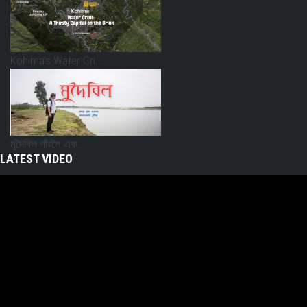
Kohima’s Water Cri...
মুদৈবিল গাঁৱলৈ এক...
LATEST VIDEO