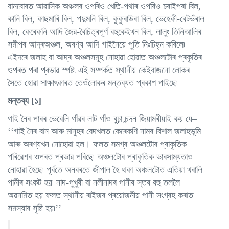
বানবোৰত আৱাসিক অঞ্চলৰ ওপৰিও খেতি-পথাৰ ওপৰিও চৰাইপৰা বিল,
কানি বিল, কাছমাৰি বিল, পদুমনি বিল, কুকুৰাউৰা বিল, ভেহেকী-বেটভঁৰাল
বিল, কেৰেকনি আদি জৈৱ-বৈচিত্ৰপূৰ্ণ বহুকেইখন বিল, লালুং তিনিআলিৰ
সমীপৰ আদ্ৰঅঞ্চল, অৰণ্য আদি গাইনৈয়ে পুতি নিঃচিহ্ন কৰিলে৷
এইদৰে জলাহ বা আদ্ৰ অঞ্চলসমূহ নোহাৱা হোৱাত অঞ্চলটোৰ প্ৰকৃতিৰ
ওপৰত পৰা প্ৰভাৱ স্পষ্ট৷ এই সম্পৰ্কত স্থানীয় কেইবাজনো লোকৰ
সৈতে হোৱা সাক্ষাৎকাৰত তেওঁলোকৰ মন্তব্যত প্ৰকাশ পাইছে৷
মন্তব্য [১]
গাই নৈৰ পাৰৰ ভেবেলি গাঁৱৰ লাট গাঁও বুঢ়া চন্দন জিয়ামৰীয়াই কয় যে–
‘‘গাই নৈৰ বান আৰু মানুহৰ বেদখলত কেৰেকণি নামৰ বিশাল জলাহভূমি
আৰু অৰণ্যখন নোহোৱা হল। ফলত সমগ্ৰ অঞ্চলটোৰ প্ৰাকৃতিক
পৰিৱেশৰ ওপৰত প্ৰভাৱ পৰিছে৷ অঞ্চলটোৰ প্ৰাকৃতিক ভাৰসাম্যতাও
নোহাৱা হৈছে৷ পূৰ্বতে অনবৰতে জীপাল হৈ থকা অঞ্চলটোত এতিয়া খৰালি
পানীৰ সংকট হয়৷ নাদ-পুখুৰী বা নলীনাদৰ পানীৰ স্তৰ বহু তললৈ
অৱনমিত হয় ফলত স্থানীয় ৰাইজৰ প্ৰয়োজনীয় পানী সংগ্ৰহ কৰাত
সমস্যাৰ সৃষ্টি হয়৷’’