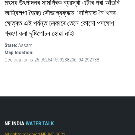
মৎস্য উৎপাদনৰ সামগ্ৰিক ব্যৱস্থা এটাৰ পৰা আঁতৰি
আহিবলগা হৈছে৷ সৌভাগ্যক্ৰমে ‘বালিচাত নৈ’খনৰ
ক্ষেত্ৰত এই পৰ্যন্ত চৰকাৰে তেনে কোনো পদক্ষেপ
গ্ৰহণ কৰা দৃষ্টিগোচৰ হোৱা নাই৷
State:
Assam
Map location:
Geolocation is 26.952541599238206, 94.292138
NE INDIA
WATER TALK
All rights reserved NEIWT 2023