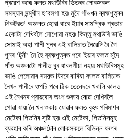
প্ৰৱেশ কৰে৷ ফলত মথাউৰিৰ ভিতৰৰ লোকসকল
সমস্যাৰ সন্মুখীন হ’বলগা হয়৷ মুদৈ গাঁওখন ব্ৰহ্মপুত্ৰৰ
নিকটৱত¹ অঞ্চলত হোৱা বাবে ইয়াৰ সামগ্ৰিক প্ৰভাৱ
একোটা দেখিবলৈ নোপোৱা নহয়৷ কিন্তু মথাউৰি ভাঙি
সোমাই অহা পানী পুনৰ এই বালিচাত নৈৱেদি বৈ গৈ
পুনৰ ‘টুনী’ নৈ হৈ ব্ৰহ্মপুত্ৰত পৰে৷ ইয়াৰ ফলত মুদৈ
গাঁও অঞ্চলটো পানীত বুৰ যাবলগীয়া নহয়৷ মথাউৰিসমূহ
ভাঙি পেলোৱাৰ সময়ত যিদৰে বাৰিষা কালত বালিচাত
নৈখন পানীৰে ওপচি পৰে ঠিক তেনেদৰে খৰালি কালত
এই নৈখনৰ প্ৰায়বোৰ অংশ শুকায় যোৱা দেখিবলৈ
পোৱা যায়৷ নৈ খন শুকায় যোৱাৰ ফলত বৃহৎ পৰিমাণৰ
মেটেকা পিতনিৰ সৃষ্টি হয়৷ এই মেটেকা, পিতনিসমূহ
ব্যৱহাৰ কৰি অঞ্চলটোৰ লোকসকলে বিভিন্ন ধৰণৰ