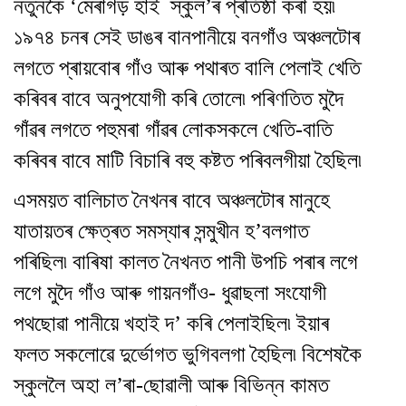
নতুনকৈ ‘মেৰাগড় হাই স্কুল’ৰ প্ৰতিষ্ঠা কৰা হয়৷
১৯৭৪ চনৰ সেই ডাঙৰ বানপানীয়ে বনগাঁও অঞ্চলটোৰ
লগতে প্ৰায়বোৰ গাঁও আৰু পথাৰত বালি পেলাই খেতি
কৰিবৰ বাবে অনুপযোগী কৰি তোলে৷ পৰিণতিত মুদৈ
গাঁৱৰ লগতে পহুমৰা গাঁৱৰ লোকসকলে খেতি-বাতি
কৰিবৰ বাবে মাটি বিচাৰি বহু কষ্টত পৰিবলগীয়া হৈছিল৷
এসময়ত বালিচাত নৈখনৰ বাবে অঞ্চলটোৰ মানুহে
যাতায়তৰ ক্ষেত্ৰত সমস্যাৰ সন্মুখীন হ’বলগাত
পৰিছিল৷ বাৰিষা কালত নৈখনত পানী উপচি পৰাৰ লগে
লগে মুদৈ গাঁও আৰু গায়নগাঁও- ধুৱাছলা সংযোগী
পথছোৱা পানীয়ে খহাই দ’ কৰি পেলাইছিল৷ ইয়াৰ
ফলত সকলোৱে দুৰ্ভোগত ভুগিবলগা হৈছিল৷ বিশেষকৈ
স্কুললৈ অহা ল’ৰা-ছোৱালী আৰু বিভিন্ন কামত