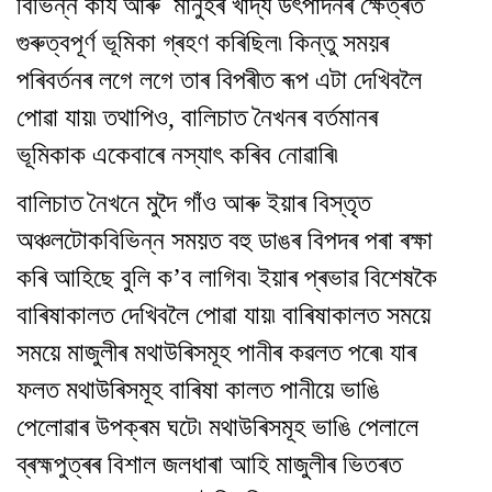
বিভিন্ন কাৰ্য আৰু মানুহৰ খাদ্য উৎপাদনৰ ক্ষেত্ৰত
গুৰুত্বপূৰ্ণ ভূমিকা গ্ৰহণ কৰিছিল৷ কিন্তু সময়ৰ
পৰিবৰ্তনৰ লগে লগে তাৰ বিপৰীত ৰূপ এটা দেখিবলৈ
পোৱা যায়৷ তথাপিও, বালিচাত নৈখনৰ বৰ্তমানৰ
ভূমিকাক একেবাৰে নস্যাৎ কৰিব নোৱাৰি৷
বালিচাত নৈখনে মুদৈ গাঁও আৰু ইয়াৰ বিস্তৃত
অঞ্চলটোকবিভিন্ন সময়ত বহু ডাঙৰ বিপদৰ পৰা ৰক্ষা
কৰি আহিছে বুলি ক’ব লাগিব৷ ইয়াৰ প্ৰভাৱ বিশেষকৈ
বাৰিষাকালত দেখিবলৈ পোৱা যায়৷ বাৰিষাকালত সময়ে
সময়ে মাজুলীৰ মথাউৰিসমূহ পানীৰ কৱলত পৰে৷ যাৰ
ফলত মথাউৰিসমূহ বাৰিষা কালত পানীয়ে ভাঙি
পেলোৱাৰ উপক্ৰম ঘটে৷ মথাউৰিসমূহ ভাঙি পেলালে
ব্ৰহ্মপুত্ৰৰ বিশাল জলধাৰা আহি মাজুলীৰ ভিতৰত