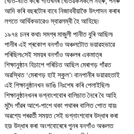
খেতি-বাতি কৰে৷ গাঁওখনৰ খেতিয়কসকলে নহৰু, পনৰু
আদি কৰি বছৰটোৰ বাবে নিজাববীয়াকৈ উৎপাদন কৰাৰ
লগতে আৰ্থিকভাৱেও স্বাৱলম্বী হৈ আহিছে৷
১৯৭৪ চনৰ কথা৷ সমগ্ৰ মাজুলী পানীত বুৰি আছিল৷
পানীৰ এই প্ৰকোপ বনগাঁও অঞ্চলটোত ভয়াৱহভাৱে
পৰিছিল৷সেই সময়ৰ বনগাঁও অঞ্চলৰ একমাত্ৰ
শিক্ষানুষ্ঠান হিচাপে পৰিচিত আছিল মেৰাগড় গাঁৱত
অৱস্থিত ‘মেৰাগড় হাই স্কুল’৷ বানপানীৰ ভয়াৱহতাই
এই শিক্ষানুষ্ঠানখন ভাঙি নিঃশেষ কৰি পেলাইছিল৷
শিক্ষানুষ্ঠানখনৰ ভগ্নাংশবোৰ বালিচাত নৈৰে বৈ আহি
মুদৈ গাঁৱৰ আশে-পাশে থকা পথাৰৰ বালিত পোত যায়৷
অৱশ্যে পৰৱৰ্তী সময়ত সেই ভগ্নাংশবোৰ উদ্ধাৰ কৰা
হয়৷ উদ্ধাৰ কৰা অংশবোৰেৰে পুনৰ বনগাঁও অঞ্চলত