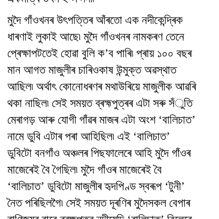
মুদৈ গাঁওখনৰ উৎপত্তিৰ আঁৰতো এক নদীকেন্দ্ৰিক
ধাৰণাই লুকাই আছে৷ মুদৈ গাঁওখনৰ নামকৰণ তেনে
প্ৰেক্ষাপটতেই হোৱা বুলি ক’ব পাৰি৷ প্ৰায় ১০০ বছৰ
মান আগত মাজুলীৰ চাৰিওকাষ উন্মুক্ত অৱস্থাত
আছিল৷ অৰ্থাৎ কোনোধৰণৰ মথাউৰিয়ে মাজুলীক আৱৰি
থকা নাছিল৷ সেই সময়ত ব্ৰহ্মপুত্ৰৰ এটা সৰু সঁুতি
মেৰাগড় আৰু যোগী গাঁৱৰ মাজৰ এটা অংশ ‘বালিচাত’
নামে ডুবি এটাৰ পৰা আহিছিল৷ এই ‘বালিচাত’
ডুবিটো বনগাঁও অঞ্চলৰ পিছফালেৰে আহি মুদৈ গাঁওৰ
মাজেৰেই বৈ গৈছিল৷ মুদৈ গাঁওৰ মাজেৰেই বৈ
‘বালিচাত’ ডুবিটো মাজুলীৰ হৃদপিণ্ড স্বৰূপ ‘টুনী’
নৈত পৰিছিলগৈ৷ সেই সময়ত দূৰণিৰ মুদৈসকল বেপাৰ