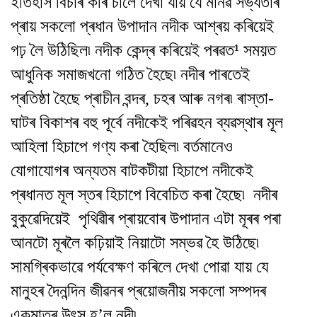
ইতিহাস বিচাৰ কৰি চালে দেখা যায় যে মানৱ সভ্যতাৰ
প্ৰায় সকলো প্ৰধান উপাদান নদীক আশ্ৰয় কৰিয়েই
গঢ় লৈ উঠিছিল৷ নদীক কেন্দ্ৰ কৰিয়েই পৰৱত¹ সময়ত
আধুনিক সমাজখনো গঠিত হৈছে৷ নদীৰ পাৰতেই
প্ৰতিষ্ঠা হৈছে প্ৰাচীন বন্দৰ, চহৰ আৰু নগৰ৷ ৰাস্তা-
ঘাটৰ বিকাশৰ বহু পূৰ্বে নদীকেই পৰিৱহন ব্যৱস্থাৰ মূল
আহিলা হিচাপে গণ্য কৰা হৈছিল৷ বৰ্তমানেও
যোগাযোগৰ অন্যতম বাটকটীয়া হিচাপে নদীকেই
প্ৰধানত মূল স্তৰ হিচাপে বিবেচিত কৰা হৈছে৷ নদীৰ
বুকুৱেদিয়েই পৃথিৱীৰ প্ৰায়বোৰ উপাদান এটা মূৰৰ পৰা
আনটো মূৰলৈ কঢ়িয়াই নিয়াটো সম্ভৱ হৈ উঠিছে৷
সামগ্ৰিকভাৱে পৰ্যবেক্ষণ কৰিলে দেখা পোৱা যায় যে
মানুহৰ দৈনন্দিন জীৱনৰ প্ৰয়োজনীয় সকলো সম্পদৰ
একমাত্ৰ উৎস হ’ল নদী৷