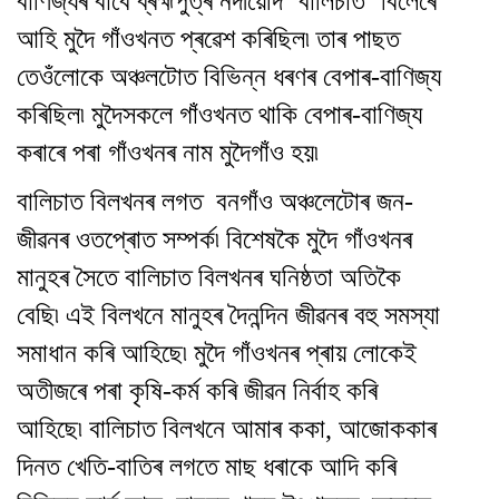
বাণিজ্যৰ বাবে ব্ৰহ্মপুত্ৰ নদীয়েদি ‘বালিচাত’ বিলেৰে
আহি মুদৈ গাঁওখনত প্ৰৱেশ কৰিছিল৷ তাৰ পাছত
তেওঁলোকে অঞ্চলটোত বিভিন্ন ধৰণৰ বেপাৰ-বাণিজ্য
কৰিছিল৷ মুদৈসকলে গাঁওখনত থাকি বেপাৰ-বাণিজ্য
কৰাৰে পৰা গাঁওখনৰ নাম মুদৈগাঁও হয়৷
বালিচাত বিলখনৰ লগত বনগাঁও অঞ্চলেটোৰ জন-
জীৱনৰ ওতপ্ৰোত সম্পৰ্ক৷ বিশেষকৈ মুদৈ গাঁওখনৰ
মানুহৰ সৈতে বালিচাত বিলখনৰ ঘনিষ্ঠতা অতিকৈ
বেছি৷ এই বিলখনে মানুহৰ দৈনন্দিন জীৱনৰ বহু সমস্যা
সমাধান কৰি আহিছে৷ মুদৈ গাঁওখনৰ প্ৰায় লোকেই
অতীজৰে পৰা কৃষি-কৰ্ম কৰি জীৱন নিৰ্বাহ কৰি
আহিছে৷ বালিচাত বিলখনে আমাৰ ককা, আজোককাৰ
দিনত খেতি-বাতিৰ লগতে মাছ ধৰাকে আদি কৰি