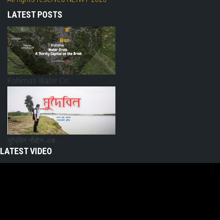
LATEST POSTS
Kohima’s Water Cri...
মুদৈবিল গাঁৱলৈ এক...
LATEST VIDEO