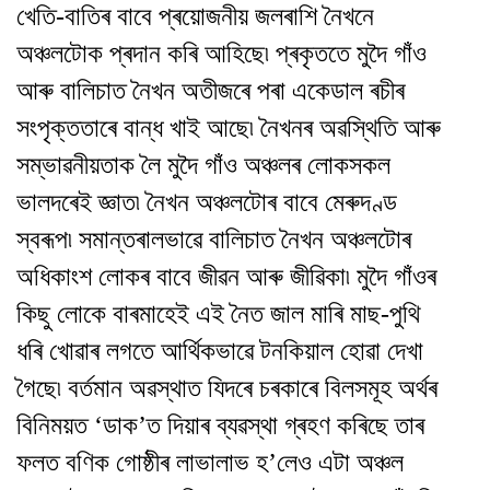
খেতি-বাতিৰ বাবে প্ৰয়োজনীয় জলৰাশি নৈখনে
অঞ্চলটোক প্ৰদান কৰি আহিছে৷ প্ৰকৃততে মুদৈ গাঁও
আৰু বালিচাত নৈখন অতীজৰে পৰা একেডাল ৰচীৰ
সংপৃক্ততাৰে বান্ধ খাই আছে৷ নৈখনৰ অৱস্থিতি আৰু
সম্ভাৱনীয়তাক লৈ মুদৈ গাঁও অঞ্চলৰ লোকসকল
ভালদৰেই জ্ঞাত৷ নৈখন অঞ্চলটোৰ বাবে মেৰুদণ্ড
স্বৰূপ৷ সমান্তৰালভাৱে বালিচাত নৈখন অঞ্চলটোৰ
অধিকাংশ লোকৰ বাবে জীৱন আৰু জীৱিকা৷ মুদৈ গাঁওৰ
কিছু লোকে বাৰমাহেই এই নৈত জাল মাৰি মাছ-পুথি
ধৰি খোৱাৰ লগতে আৰ্থিকভাৱে টনকিয়াল হোৱা দেখা
গৈছে৷ বৰ্তমান অৱস্থাত যিদৰে চৰকাৰে বিলসমূহ অৰ্থৰ
বিনিময়ত ‘ডাক’ত দিয়াৰ ব্যৱস্থা গ্ৰহণ কৰিছে তাৰ
ফলত বণিক গোষ্ঠীৰ লাভালাভ হ’লেও এটা অঞ্চল