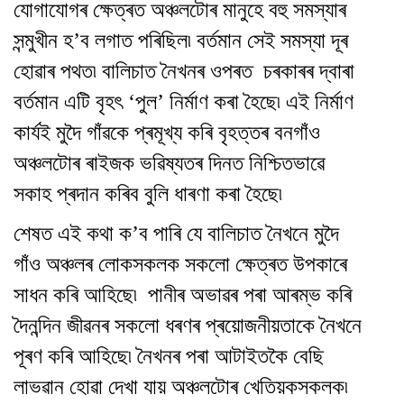
যোগাযোগৰ ক্ষেত্ৰত অঞ্চলটোৰ মানুহে বহু সমস্যাৰ
সন্মুখীন হ’ব লগাত পৰিছিল৷ বৰ্তমান সেই সমস্যা দূৰ
হোৱাৰ পথত৷ বালিচাত নৈখনৰ ওপৰত চৰকাৰৰ দ্বাৰা
বৰ্তমান এটি বৃহৎ ‘পুল’ নিৰ্মাণ কৰা হৈছে৷ এই নিৰ্মাণ
কাৰ্যই মুদৈ গাঁৱকে প্ৰমূখ্য কৰি বৃহত্তৰ বনগাঁও
অঞ্চলটোৰ ৰাইজক ভৱিষ্যতৰ দিনত নিশ্চিতভাৱে
সকাহ প্ৰদান কৰিব বুলি ধাৰণা কৰা হৈছে৷
শেষত এই কথা ক’ব পাৰি যে বালিচাত নৈখনে মুদৈ
গাঁও অঞ্চলৰ লোকসকলক সকলো ক্ষেত্ৰত উপকাৰে
সাধন কৰি আহিছে৷ পানীৰ অভাৱৰ পৰা আৰম্ভ কৰি
দৈনন্দিন জীৱনৰ সকলো ধৰণৰ প্ৰয়োজনীয়তাকে নৈখনে
পূৰণ কৰি আহিছে৷ নৈখনৰ পৰা আটাইতকৈ বেছি
লাভৱান হোৱা দেখা যায় অঞ্চলটোৰ খেতিয়কসকলক৷