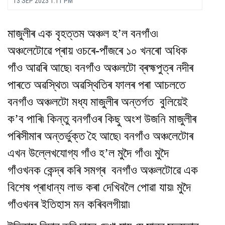
13 SEP 2023 1:11 PM
মাজুলীৰ এক বৃহত্তম অঞ্চল হ’ল বনগাঁও৷
অঞ্চলেটোৱে প্ৰায় ওচৰে-পাঁজৰে ১০ খনৰো অধিক
গাঁও আৱৰি আছে৷ বনগাঁও অঞ্চলটো ব্ৰহ্মপুত্ৰ নদীৰ
পাৰতে অৱস্থিত৷ অৱস্থিতিৰ ফালৰ পৰা আচলতে
বনগাঁও অঞ্চলটো মধ্য মাজুলীৰ অন্তৰ্গত বুলিয়েই
ক’ব পাৰি৷ কিন্তু বনগাঁওৰ কিছু অংশ উজনি মাজুলীৰ
পৰিসীমাৰ অন্তৰ্ভুক্ত হৈ আছে৷ বনগাঁও অঞ্চলেটোৰ
এখন উল্লেখযোগ্য গাঁও হ’ল মুদৈ গাঁও৷ মুদৈ
গাঁওখনক কেন্দ্ৰ কৰি সমগ্ৰ বনগাঁও অঞ্চলটোৱে এক
বিশেষ প্ৰাধান্য লাভ কৰা দেখিবলৈ পোৱা যায়৷ মুদৈ
গাঁওখনৰ ইতিহাস মন কৰিবলগীয়া৷